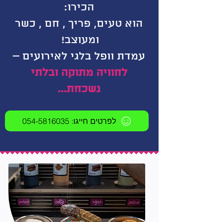
הכירו:
הוא טעים, פריך , חם , כשר
ומעוצב!
עמדת וופל בלגי לאירועים –
לחוויה מתוקה
ובלתי
נשכחת...
לפרטים חייגו: 054-5816035