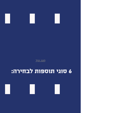
ביגלה מלוח
מייפל
נוטלה
הצג עוד
6 סוגי תוספות לבחירה:
שברי בוטנים
מיני קליק
מיני עדשים