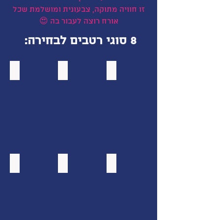
זו חוויה מתוקה, צבעונית ומושלמת שכל
אורח רוצה לעבור בה 😍
8 סוגי רטבים לבחירה:
רוטב שוקולד
פררו רושה
דובדבן
שוקולד לבן
קינדר
לוטוס