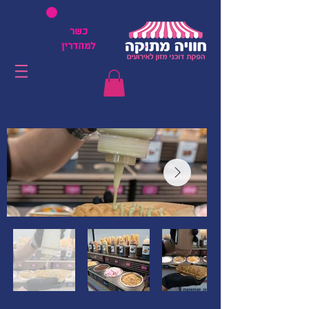
כשר
למהדרין