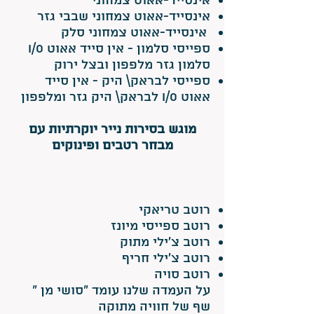
אינסייד-אאוט צמחוני
אינסייד-אאוט צמחוני שבבי גזר
אינסייד-אאוט צמחוני סלק
ספייסי סלמון - אין סייד אאוט I/O
סלמון גזר מלפפון ובצל ירוק
ספייסי לבראק\ היק - אין סייד
אאוט I/O לבראק\ היק גזר ומלפפון
מוגש בסירות נייר יוק
רתיות עם
מבחר רטבים ופינוקים
הבר סושי שלנו כולל גם מבחר
טופינגים:
רו
טב טריאקי
רוטב ספייסי מיונז
רוטב צ'ילי מתוק
רוטב צ'ילי חריף
רוטב סויה
על העמדה שלנו עומד "סושי מן "
שף של חוויה מתוקה