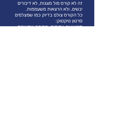
זה לא קורס מול מצגות, לא דיבורים
כל הקורס צולם בדיוק כמו שמצלמים
סיטואציה אמיתית, פתיחה שמושכת,
אינטראקציה עם אנשים, ואז פירוק
וככה גם התוכן נקלט הרבה יותר טוב
— כי אתה לא רק שומע, אתה רואה,