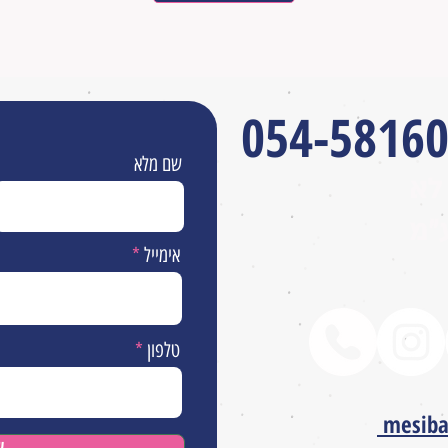
054-5816
שם מלא
לא
״מ
אימייל
טלפון
mesib
ש