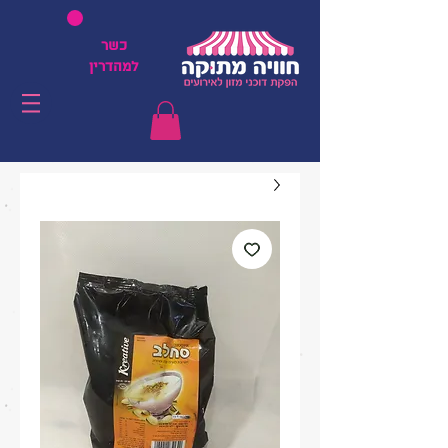
כשר
למהדרין