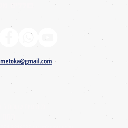
כוללים מע
ametoka@gmail.com
כל הזכויות שמורות ל- 
המחיר
טלפון ראשי למכירות
054-5816035
ש