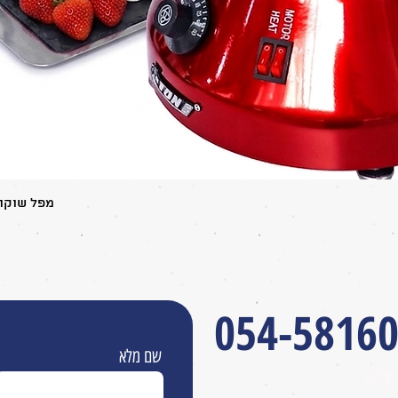
תצוגה מהירה
מפל שוקולד 5 קומות משולב ברז שוק
054-5816
שם מלא
לא