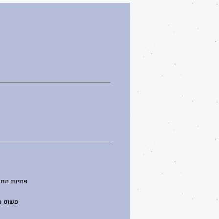
2.מוסיפים מים קרים עד לקו המקסימום.
Milkshake לפי העדפת הקירור.
4.מחכים מספר דקות – ונהנים ממשק
קפוא וטעים
פשוט פ