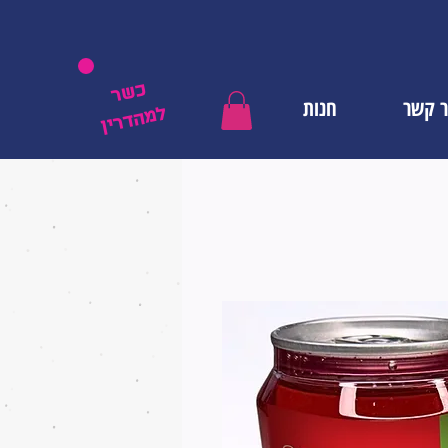
כשר
ר קשר
חנות
למהדרין