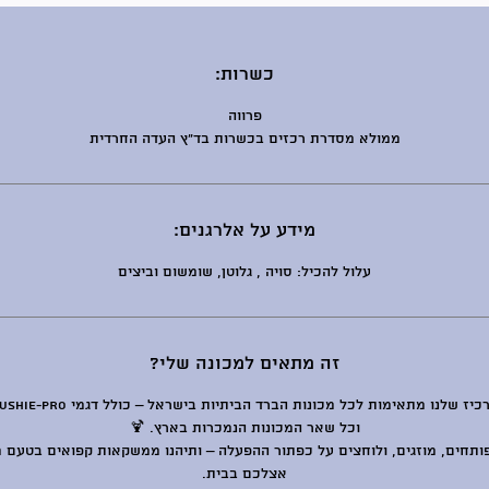
3.מפעילים את המכונה על מצב Slush או
כשרות:
ה דובדבן
פרווה
 במיוחד!
ממולא מסדרת רכזים בכשרות בד״ץ העדה החרדית
מידע על אלרגנים:
עלול להכיל: סויה , גלוטן, שומשום וביצים
זה מתאים למכונה שלי?
פחיות התרכיז שלנו מתאימות לכל מכונות הברד הבית
וכל שאר המכונות הנמכרות בארץ. 🍹
ותחים, מוזגים, ולוחצים על כפתור ההפעלה – ותיהנו ממשקאות קפואים בטעם 
אצלכם בבית.