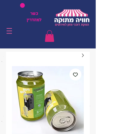
כשר
למהדרין