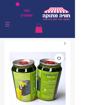
כשר
למהדרין