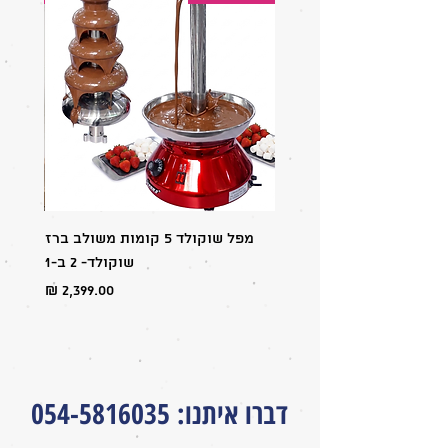
יתרונות המוצר:
כמויות או מתכונים!
✅ טעם חמצמץ עם טאץ' של נענע – שילוב
שמרענן כל שלוק.
✅ מתאים לכל סוגי מכונות הברד הביתיות.
✅ פחית אחת מספיקה להכנת עד 1.6 ליטר
ברד מוכן.
✅ נארז מתערובת בטעמים בכשרות בד"ץ
העדה החרדית (הכשרות מתייחסת
לתרכיז).
מפל שוקולד 5 קומות משולב ברז
מבצע:
שוקולד- 2 ב-1
מחיר
דברו איתנו
:
054-5816035