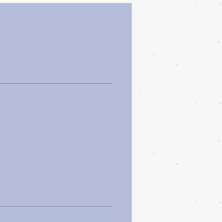
לקבלת תערובת
לאחר מכן, יש למזוג לתוך מיכל
550 מ"ל חלב(סויה) + 860 מ"ל מים קרים
להפעיל את המכונה על מצב Milkshake
טמפרטורת הפעלה: ‎**-3 / -4°C**