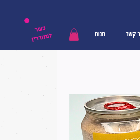
כשר
ר קשר
חנות
למהדרין