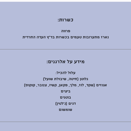
 אחידה.
 המכונה:
כשרות:
פרווה
נארז מתערובות טעמים בכשרות בד"ץ העדה החרדית
מידע על אלרגנים:
עלול להכיל:
גלוטן (חיטה, שיבולת שועל)
אגוזים (שקד, לוּז, מלך, פקאן, קשיו, צנובר, קוקוס)
ביצים
בוטנים
דגים (ג'לטין)
שומשום