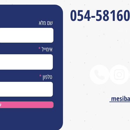
054-5816
שם מלא
לא
״מ
אימייל
טלפון
mesib
ש