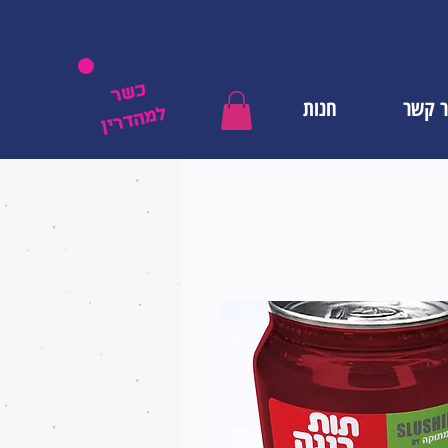
כשר
ר קשר
חנות
למהדרין