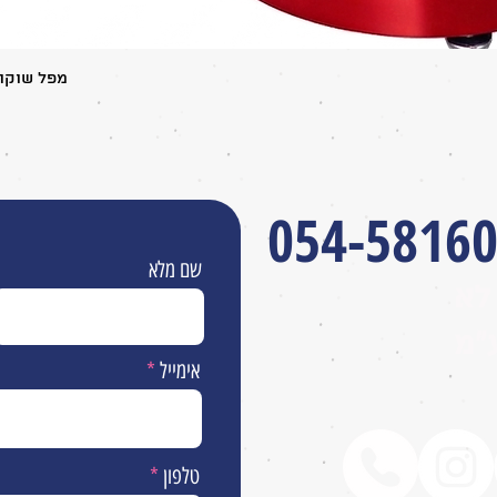
תצוגה מהירה
מפל שוקולד 5 קומות משולב ברז שוק
054-5816
שם מלא
לא
״מ
אימייל
טלפון