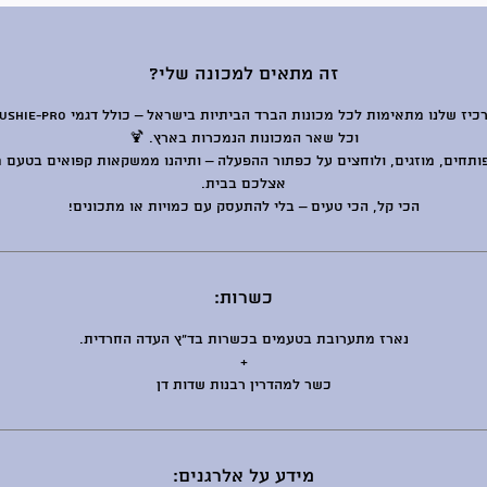
מקסימום.
מפעילים את המכונה על מצב Slush או
זה מתאים למכונה שלי?
ייס תות
פחיות התרכיז שלנו מתאימות לכל מכונות הברד הבית
 במיוחד.
וכל שאר המכונות הנמכרות בארץ. 🍹
 הביתיות
ותחים, מוזגים, ולוחצים על כפתור ההפעלה – ותיהנו ממשקאות קפואים בטעם 
ות ובננה
אצלכם בבית.
ר ומפנק
הכי קל, הכי טעים – בלי להתעסק עם כמויות או מתכונים!
 התעסקות
כשרות:
‏נארז מתערובת בטעמים בכשרות בד״ץ העדה החרדית.
+
כשר למהדרין רבנות שדות דן
מידע על אלרגנים: