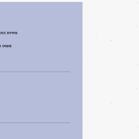
מוסיפים מים קרים עד לקו ה
Milkshake בהתאם לעוצמת הקירור.
מחכים מספר דקות ונהנים ממשקה א
בננה קפוא, קרמי וטעים
📦 מתאים לכל מכונות הברד
פשוט פ
🍓🍌 שילוב מושלם של ת
🥤 מרקם עשי
❄️ הכנה קלה ומהירה בלי