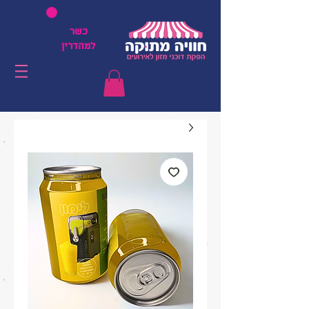
כשר
למהדרין