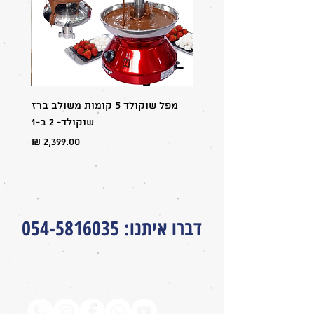
✅ מתאים לכל מכונות הברד הביתיות.
✅ פחית אחת מספיקה להכנת עד 1.6 ליטר
ברד מוכן.
✅ נארז מתערובת בטעמים בכשרות בד"ץ
העדה החרדית (הכשרות מתייחסת
לתרכיז).
מפל שוקולד 5 קומות משולב ברז
מבצע:
שוקולד- 2 ב-1
מחיר
דברו איתנו
:
054-5816035
המחירים באתר לא כוללים מע״מ