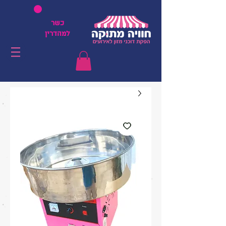
כשר
למהדרין