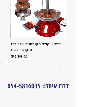
רק 980 וואט
מתאים לגנרטורים קטנים
מפל שוקולד 5 קומות משולב ברז
מבצע:
שוקולד- 2 ב-1
מחיר
דברו איתנו
:
054-5816035
המחירים באתר לא כוללים מע״מ