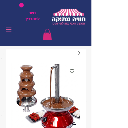
כשר
למהדרין