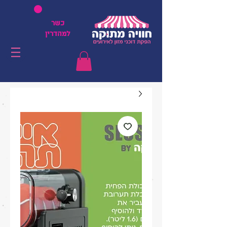
כשר
למהדרין