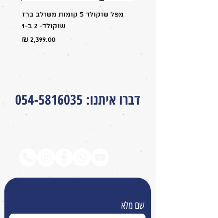
מפל שוקולד 5 קומות משולב ברז
מבצע:
שוקולד- 2 ב-1
מחיר
דברו איתנו
:
054-5816035
המחירים באתר לא כוללים מע״מ
שם מלא