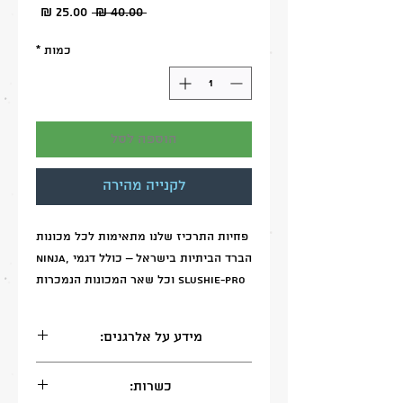
מחיר
מחיר
 ‏40.00 ‏₪ 
מבצע
רגיל
כמות
*
הוספה לסל
לקנייה מהירה
פחיות התרכיז שלנו מתאימות לכל מכונות
הברד הביתיות בישראל – כולל דגמי Ninja,
SLUSHIE-PRO וכל שאר המכונות הנמכרות
בארץ. 🍹
פשוט פותחים, מוזגים, ולוחצים על כפתור
מידע על אלרגנים:
ההפעלה – ותיהנו ממשקאות קפואים
בטעם מושלם אצלכם בבית.
עלול להכיל: סויה , גלוטן, שומשום, חרדל,
כשרות:
הכי קל, הכי טעים – בלי להתעסק עם
סולפיטים.