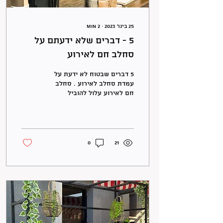
25 בינו׳ 2023
∙
2
min
5 - דברים שלא ידעתם על
סחלב חם לאירוע
5 דברים שבטוח לא ידעת על
עמדת סחלב לאירוע . סחלב
חם לאירוע עלול להוביל
לתסמיני גמילה וגם מי הזוג
שהתחתן בזכות עמדת סחלב
חם לאירעע
0
21