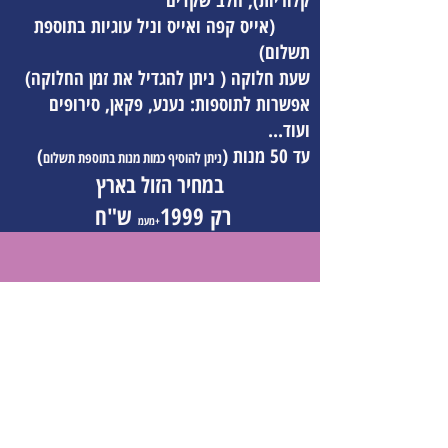
קלוריות), חלב שקדים
(אייס קפה ואייס וניל עוגיות בתוספת
תשלום)
שעת חלוקה ( ניתן להגדיל את זמן החלוקה)
אפשרות לתוספות: נענע, פקאן, סירופים
ועוד...
עד 50 מנות (
)
ניתן להוסיף כמות מנות בתוספת תשלום
במחיר הזול בארץ
רק 1999
ש"ח
+מעמ
דברו איתנו
:
054-5816035
המחירים באתר לא כוללים מע״מ