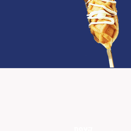
מת
קצפת