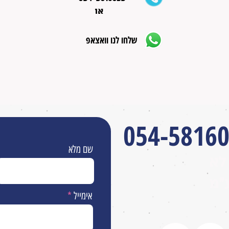
או
שלחו לנו וואצאפ
054-5816
שם מלא
לא
״מ
אימייל