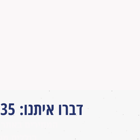
דיסק על כל התמונות בסוף האירוע
חייגו למחיר מיוחד
054-5816035
דברו איתנו
:
035
המחירים באתר 
כוללים מע