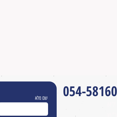
מסגרת בעיצוב אישי
מג
הדפסה במדפסת טרמית
תו
מחיר מיוחד
בו
054-5816035
054-5816
שם מלא
לא
״מ