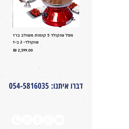
💥 הפתרון המושלם לעסקים שרוצים
להגדיל מכירות, לשדרג את הנראות ולספק
חווית קיץ מושלמת ללקוחות!
מפל שוקולד 5 קומות משולב ברז
מבצע:
שוקולד- 2 ב-1
מחיר
דברו איתנו
:
054-5816035
המחירים באתר לא כוללים מע״מ