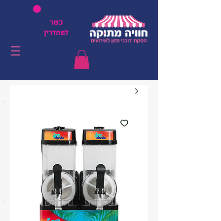
כשר
למהדרין