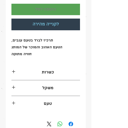
הוספה לסל
לקנייה מהירה
תרכיז לברד בטעם ענבים,
הטעם האהוב והמוכר של המותג
חוויה מתוקה
בכמות מדוייקת למיכל ברד 12 ליטר
פשוט הוסיפו את תכולת התרכיז למיכל
כשרות
והוסיפו מים עד המקסימום
בדץ עדה החרדית
משקל
2 קג
טעם
ענבים