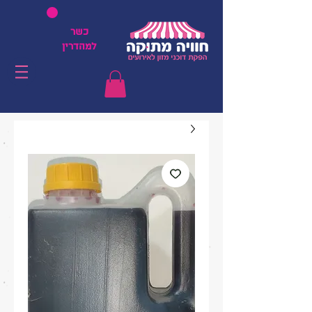
כשר
למהדרין